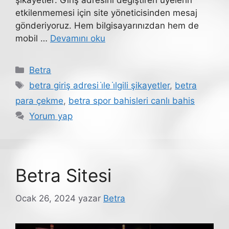
şikayetler: Giriş adresini değiştiren üyelerin
etkilenmemesi için site yöneticisinden mesaj
gönderiyoruz. Hem bilgisayarınızdan hem de
mobil …
Devamını oku
Kategoriler
Betra
Etiketler
betra giriş adresi i̇le i̇lgili şikayetler
,
betra
para çekme
,
betra spor bahisleri canlı bahis
Yorum yap
Betra Sitesi
Ocak 26, 2024
yazar
Betra