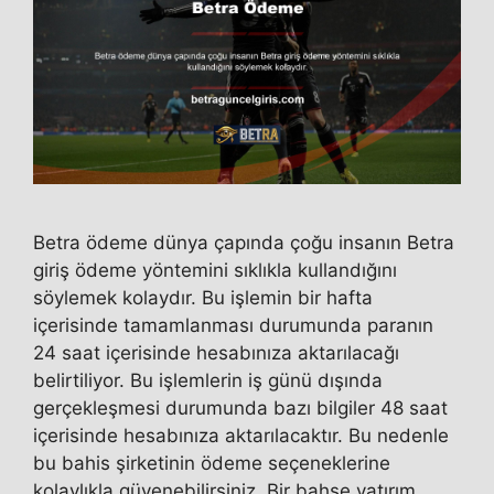
Betra ödeme dünya çapında çoğu insanın Betra
giriş ödeme yöntemini sıklıkla kullandığını
söylemek kolaydır. Bu işlemin bir hafta
içerisinde tamamlanması durumunda paranın
24 saat içerisinde hesabınıza aktarılacağı
belirtiliyor. Bu işlemlerin iş günü dışında
gerçekleşmesi durumunda bazı bilgiler 48 saat
içerisinde hesabınıza aktarılacaktır. Bu nedenle
bu bahis şirketinin ödeme seçeneklerine
kolaylıkla güvenebilirsiniz. Bir bahse yatırım