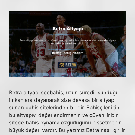
Betra altyapı seobahis, uzun süredir sunduğu
imkanlara dayanarak size devasa bir altyapı
sunan bahis sitelerinden biridir. Bahisçiler için
bu altyapıyı değerlendirmenin ve güvenilir bir
sitede bahis oynama özgürlüğünü hissetmenin
büyük değeri vardır. Bu yazımız Betra nasıl girilir