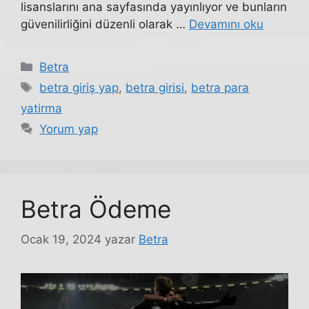
lisanslarını ana sayfasında yayınlıyor ve bunların
güvenilirliğini düzenli olarak …
Devamını oku
Kategoriler
Betra
Etiketler
betra giriş yap
,
betra girisi
,
betra para
yatirma
Yorum yap
Betra Ödeme
Ocak 19, 2024
yazar
Betra