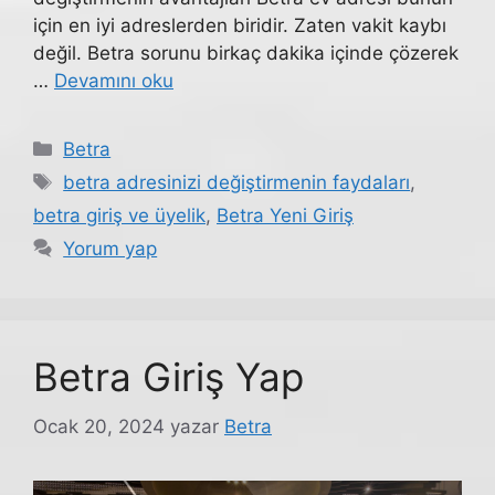
için en iyi adreslerden biridir. Zaten vakit kaybı
değil. Betra sorunu birkaç dakika içinde çözerek
…
Devamını oku
Kategoriler
Betra
Etiketler
betra adresinizi değiştirmenin faydaları
,
betra giriş ve üyelik
,
Betra Yeni Giriş
Yorum yap
Betra Giriş Yap
Ocak 20, 2024
yazar
Betra