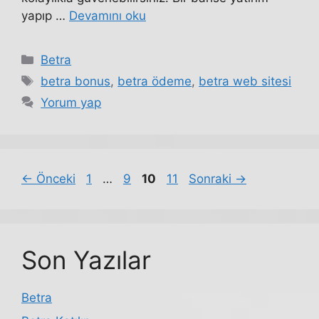
yapıp …
Devamını oku
Kategoriler
Betra
Etiketler
betra bonus
,
betra ödeme
,
betra web sitesi
Yorum yap
Sayfa
Sayfa
Sayfa
Sayfa
←
Önceki
1
…
9
10
11
Sonraki
→
Son Yazılar
Betra