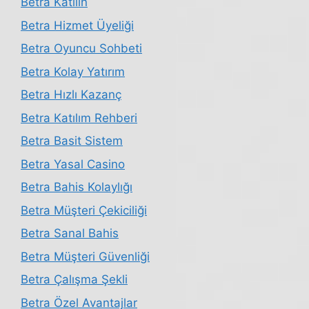
Betra Katılın
Betra Hizmet Üyeliği
Betra Oyuncu Sohbeti
Betra Kolay Yatırım
Betra Hızlı Kazanç
Betra Katılım Rehberi
Betra Basit Sistem
Betra Yasal Casino
Betra Bahis Kolaylığı
Betra Müşteri Çekiciliği
Betra Sanal Bahis
Betra Müşteri Güvenliği
Betra Çalışma Şekli
Betra Özel Avantajlar