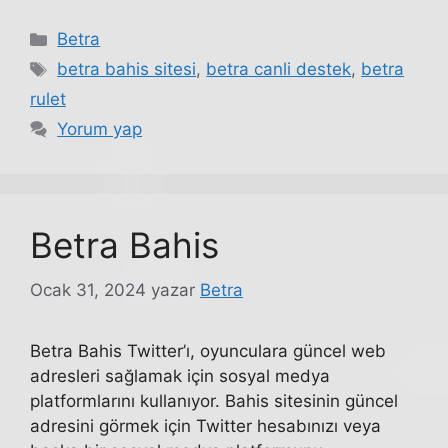
Kategoriler
Betra
Etiketler
betra bahis sitesi
,
betra canli destek
,
betra
rulet
Yorum yap
Betra Bahis
Ocak 31, 2024
yazar
Betra
Betra Bahis Twitter’ı, oyunculara güncel web
adresleri sağlamak için sosyal medya
platformlarını kullanıyor. Bahis sitesinin güncel
adresini görmek için Twitter hesabınızı veya