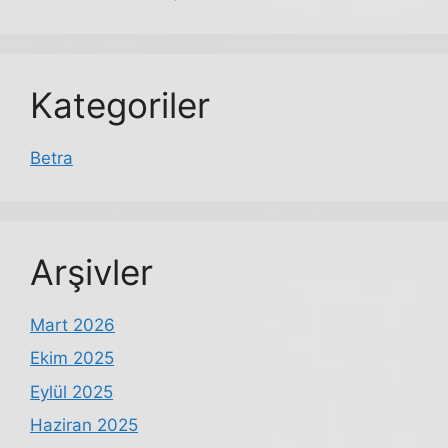
Kategoriler
Betra
Arşivler
Mart 2026
Ekim 2025
Eylül 2025
Haziran 2025