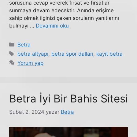
sorusuna cevap vererek fırsat ve fırsatlar
sunmaya devam edecektir. Anında erişime
sahip olmak ilginizi çeken soruların yanıtlarını
bulmayı …
Devamını oku
Kategoriler
Betra
Etiketler
betra altyapı
,
betra spor dalları
,
kayit betra
Yorum yap
Betra İyi Bir Bahis Sitesi
Şubat 2, 2024
yazar
Betra