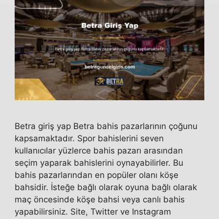
Betra giriş yap Betra bahis pazarlarının çoğunu
kapsamaktadır. Spor bahislerini seven
kullanıcılar yüzlerce bahis pazarı arasından
seçim yaparak bahislerini oynayabilirler. Bu
bahis pazarlarından en popüler olanı köşe
bahsidir. İsteğe bağlı olarak oyuna bağlı olarak
maç öncesinde köşe bahsi veya canlı bahis
yapabilirsiniz. Site, Twitter ve Instagram