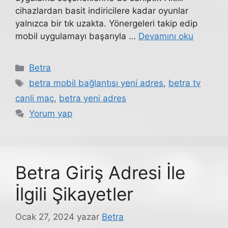
cihazlardan basit indiricilere kadar oyunlar
yalnızca bir tık uzakta. Yönergeleri takip edip
mobil uygulamayı başarıyla …
Devamını oku
Kategoriler
Betra
Etiketler
betra mobil bağlantısı yeni adres
,
betra tv
canli maç
,
betra yeni adres
Yorum yap
Betra Giriş Adresi İle
İlgili Şikayetler
Ocak 27, 2024
yazar
Betra