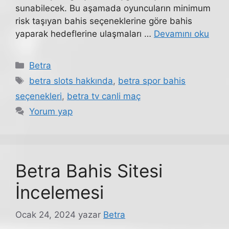
sunabilecek. Bu aşamada oyuncuların minimum
risk taşıyan bahis seçeneklerine göre bahis
yaparak hedeflerine ulaşmaları …
Devamını oku
Kategoriler
Betra
Etiketler
betra slots hakkında
,
betra spor bahis
seçenekleri
,
betra tv canli maç
Yorum yap
Betra Bahis Sitesi
İncelemesi
Ocak 24, 2024
yazar
Betra