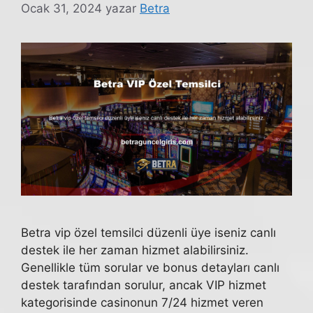
Ocak 31, 2024
yazar
Betra
Betra vip özel temsilci düzenli üye iseniz canlı
destek ile her zaman hizmet alabilirsiniz.
Genellikle tüm sorular ve bonus detayları canlı
destek tarafından sorulur, ancak VIP hizmet
kategorisinde casinonun 7/24 hizmet veren