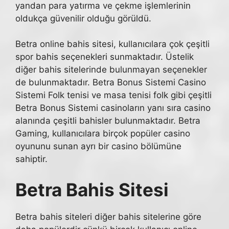
yandan para yatırma ve çekme işlemlerinin
oldukça güvenilir olduğu görüldü.
Betra online bahis sitesi, kullanıcılara çok çeşitli
spor bahis seçenekleri sunmaktadır. Üstelik
diğer bahis sitelerinde bulunmayan seçenekler
de bulunmaktadır. Betra Bonus Sistemi Casino
Sistemi Folk tenisi ve masa tenisi folk gibi çeşitli
Betra Bonus Sistemi casinoların yanı sıra casino
alanında çeşitli bahisler bulunmaktadır. Betra
Gaming, kullanıcılara birçok popüler casino
oyununu sunan ayrı bir casino bölümüne
sahiptir.
Betra Bahis Sitesi
Betra bahis siteleri diğer bahis sitelerine göre