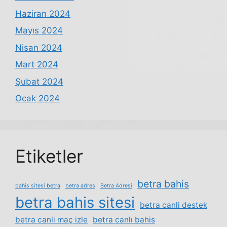
Haziran 2024
Mayıs 2024
Nisan 2024
Mart 2024
Şubat 2024
Ocak 2024
Etiketler
betra bahis
bahis sitesi betra
betra adres
Betra Adresi
betra bahis sitesi
betra canli destek
betra canli maç izle
betra canlı bahis