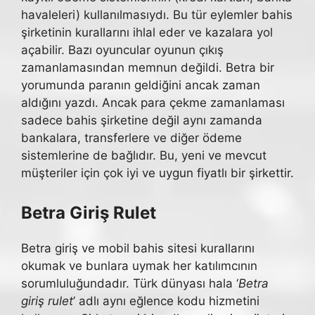
havaleleri) kullanılmasıydı. Bu tür eylemler bahis
şirketinin kurallarını ihlal eder ve kazalara yol
açabilir. Bazı oyuncular oyunun çıkış
zamanlamasından memnun değildi. Betra bir
yorumunda paranın geldiğini ancak zaman
aldığını yazdı. Ancak para çekme zamanlaması
sadece bahis şirketine değil aynı zamanda
bankalara, transferlere ve diğer ödeme
sistemlerine de bağlıdır. Bu, yeni ve mevcut
müşteriler için çok iyi ve uygun fiyatlı bir şirkettir.
Betra Giriş Rulet
Betra giriş ve mobil bahis sitesi kurallarını
okumak ve bunlara uymak her katılımcının
sorumluluğundadır. Türk dünyası hala ‘
Betra
giriş rulet
’ adlı aynı eğlence kodu hizmetini