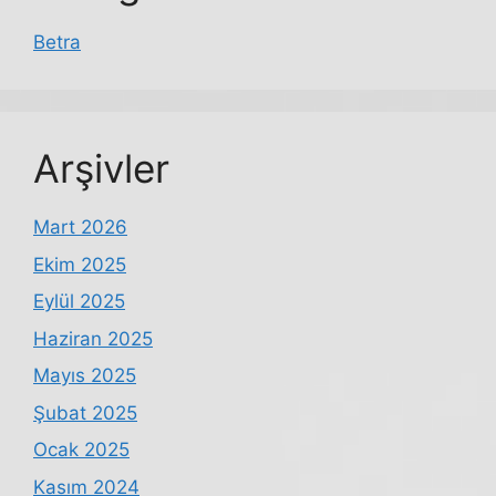
Betra
Arşivler
Mart 2026
Ekim 2025
Eylül 2025
Haziran 2025
Mayıs 2025
Şubat 2025
Ocak 2025
Kasım 2024