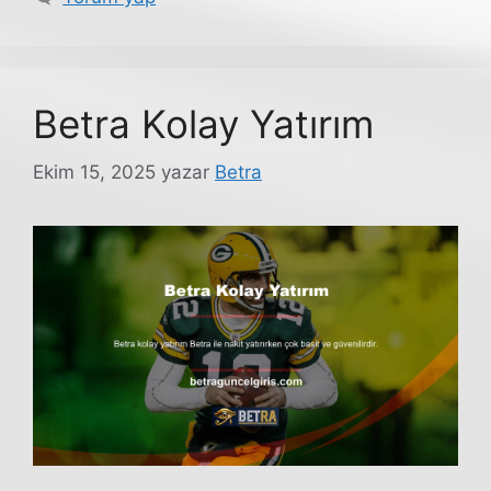
Betra Kolay Yatırım
Ekim 15, 2025
yazar
Betra