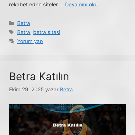
rekabet eden siteler …
Devamını oku
Kategoriler
Betra
Etiketler
Betra
,
betra sitesi
Yorum yap
Betra Katılın
Ekim 29, 2025
yazar
Betra