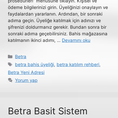
prosedürleri” menüsüne tıklayın. Kişisel ve
ödeme bilgilerinizi girin. Üyeliğinizi onaylayın ve
faydalardan yararlanın. Ardından, bir sonraki
adıma geçin. Üyeliğe katılmak için adınızı ve
şifrenizi doldurmanız gerekir. Bundan sonra bir
sonraki adıma geçebilirsiniz. Bahis mağazasına
katılmanın ikinci adımı, …
Devamını oku
Kategoriler
Betra
Etiketler
betra bahis üyeliği
,
betra katılım rehberi
,
Betra Yeni Adresi
Yorum yap
Betra Basit Sistem