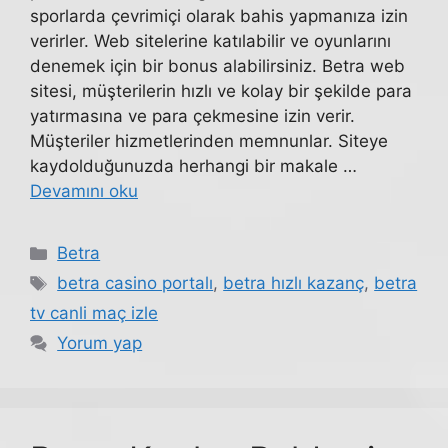
sporlarda çevrimiçi olarak bahis yapmanıza izin
verirler. Web sitelerine katılabilir ve oyunlarını
denemek için bir bonus alabilirsiniz. Betra web
sitesi, müşterilerin hızlı ve kolay bir şekilde para
yatırmasına ve para çekmesine izin verir.
Müşteriler hizmetlerinden memnunlar. Siteye
kaydolduğunuzda herhangi bir makale …
Devamını oku
Kategoriler
Betra
Etiketler
betra casino portalı
,
betra hızlı kazanç
,
betra
tv canli maç izle
Yorum yap