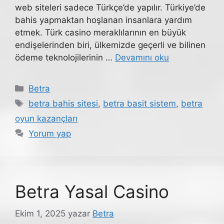
web siteleri sadece Türkçe’de yapılır. Türkiye’de
bahis yapmaktan hoşlanan insanlara yardım
etmek. Türk casino meraklılarının en büyük
endişelerinden biri, ülkemizde geçerli ve bilinen
ödeme teknolojilerinin …
Devamını oku
Kategoriler
Betra
Etiketler
betra bahis sitesi
,
betra basit sistem
,
betra
oyun kazançları
Yorum yap
Betra Yasal Casino
Ekim 1, 2025
yazar
Betra