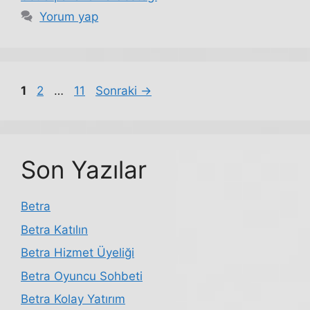
Yorum yap
Sayfa
Sayfa
Sayfa
1
2
…
11
Sonraki
→
Son Yazılar
Betra
Betra Katılın
Betra Hizmet Üyeliği
Betra Oyuncu Sohbeti
Betra Kolay Yatırım