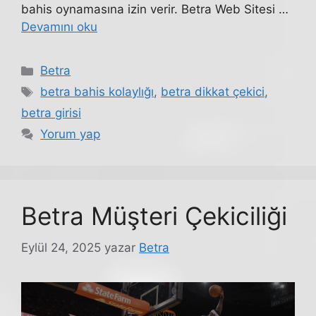
bahis oynamasına izin verir. Betra Web Sitesi …
Devamını oku
Kategoriler
Betra
Etiketler
betra bahis kolaylığı
,
betra dikkat çekici
,
betra girisi
Yorum yap
Betra Müşteri Çekiciliği
Eylül 24, 2025
yazar
Betra