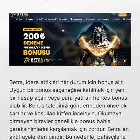
Betra, idare ettikleri her durum için bonus alır.
Uygun bir bonus seçeneğine katılmak için yeni
bir hesap açan veya para yatıran herkes bonus
alabilir. Bonus talebinizi göndermeden önce ek
şartlar ve koşulları lütfen inceleyin. Okumaya
girmeyen bireyler genellikle bonus bahis
gereksinimlerini karşılamak için zordur. Betra en
aktif üyelerden biridir. Bu nedenle, bahisçilerle