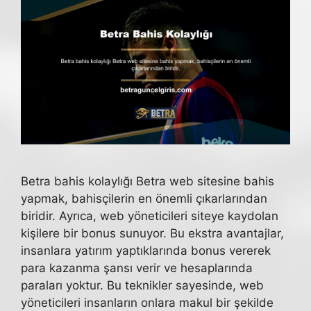
Betra bahis kolaylığı Betra web sitesine bahis
yapmak, bahisçilerin en önemli çıkarlarından
biridir. Ayrıca, web yöneticileri siteye kaydolan
kişilere bir bonus sunuyor. Bu ekstra avantajlar,
insanlara yatırım yaptıklarında bonus vererek
para kazanma şansı verir ve hesaplarında
paraları yoktur. Bu teknikler sayesinde, web
yöneticileri insanların onlara makul bir şekilde