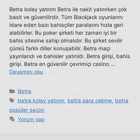
Betra kolay yatırım Betra ile nakit yatırırken çok
basit ve güvenilirdir. Tüm Blackjack oyunlarını
idare eden bazı bahisçiler paralarını hızla geri
alabilirler. Bu poker şirketi her zaman iyi bir
bahis sitesine sahip olmalıdır. Bu şirket sevilir
çünkü farklı diller konuşabilir. Betra maçı
yayınlandı ve bahisler yatırıldı. Betra girişi, bahis
girişi. Betra en güvenilir çevrimiçi casino …
Devamını oku
Kategoriler
Betra
Etiketler
betra kolay yatırım
,
betra para çekme
,
betra
popüler seçim
Yorum yap