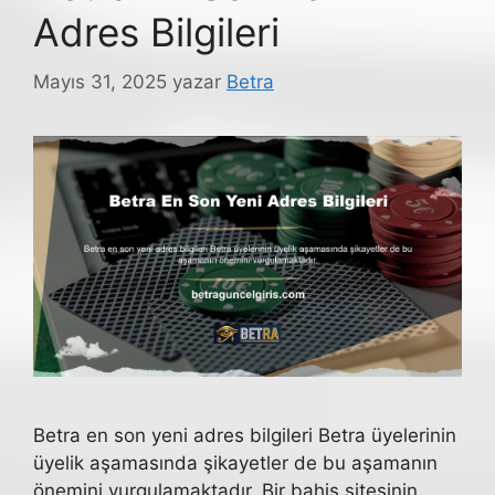
Adres Bilgileri
Mayıs 31, 2025
yazar
Betra
Betra en son yeni adres bilgileri Betra üyelerinin
üyelik aşamasında şikayetler de bu aşamanın
önemini vurgulamaktadır. Bir bahis sitesinin