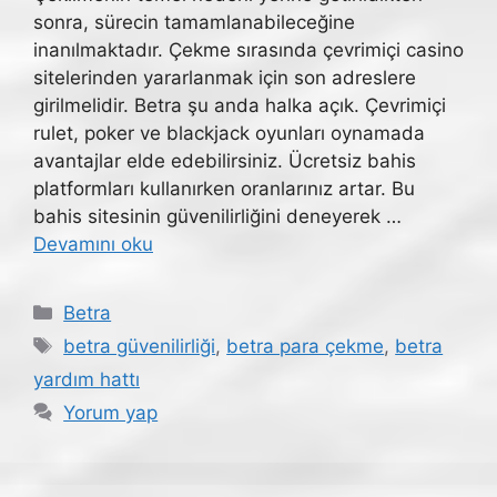
sonra, sürecin tamamlanabileceğine
inanılmaktadır. Çekme sırasında çevrimiçi casino
sitelerinden yararlanmak için son adreslere
girilmelidir. Betra şu anda halka açık. Çevrimiçi
rulet, poker ve blackjack oyunları oynamada
avantajlar elde edebilirsiniz. Ücretsiz bahis
platformları kullanırken oranlarınız artar. Bu
bahis sitesinin güvenilirliğini deneyerek …
Devamını oku
Kategoriler
Betra
Etiketler
betra güvenilirliği
,
betra para çekme
,
betra
yardım hattı
Yorum yap