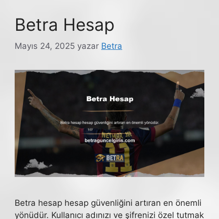
Betra Hesap
Mayıs 24, 2025
yazar
Betra
Betra hesap hesap güvenliğini artıran en önemli
yönüdür. Kullanıcı adınızı ve şifrenizi özel tutmak