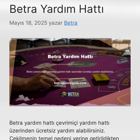
Betra Yardım Hattı
Mayıs 18, 2025
yazar
Betra
Betra yardım hattı çevrimiçi yardım hattı
üzerinden ücretsiz yardım alabilirsiniz.
Çekilmenin temel nedeni yerine getirildikten