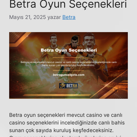
Betra Oyun Seçenekleri
Mayıs 21, 2025
yazar
Betra
Betra oyun seçenekleri mevcut casino ve canlı
casino seçeneklerini incelediğinizde canlı bahis
sunan çok sayıda kuruluş keşfedeceksiniz.