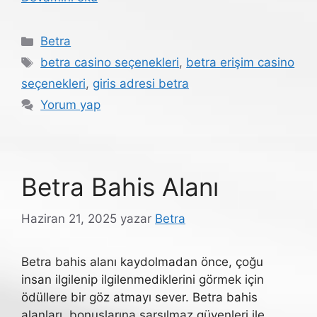
Kategoriler
Betra
Etiketler
betra casino seçenekleri
,
betra erişim casino
seçenekleri
,
giris adresi betra
Yorum yap
Betra Bahis Alanı
Haziran 21, 2025
yazar
Betra
Betra bahis alanı kaydolmadan önce, çoğu
insan ilgilenip ilgilenmediklerini görmek için
ödüllere bir göz atmayı sever. Betra bahis
alanları, bonuslarına sarsılmaz güvenleri ile