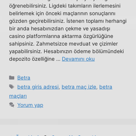
öğrenebilirsiniz. Ligdeki takımların ilerlemesini
belirlemek için önceki maçlarının sonuçlarını
gözden geçirebilirsiniz. İstenen toplamı herhangi
bir anda hesabınızdan çekme ve yasadışı
casino platformlarına aktarma özgürlüğüne
sahipsiniz. Zahmetsizce mevduat ve çizimler
yapabilirsiniz. Hesabınızın ödeme bölümündeki
depozito özelliğine …
Devamını oku
Kategoriler
Betra
Etiketler
betra giris adresi
,
betra maç izle
,
betra
maçları
Yorum yap