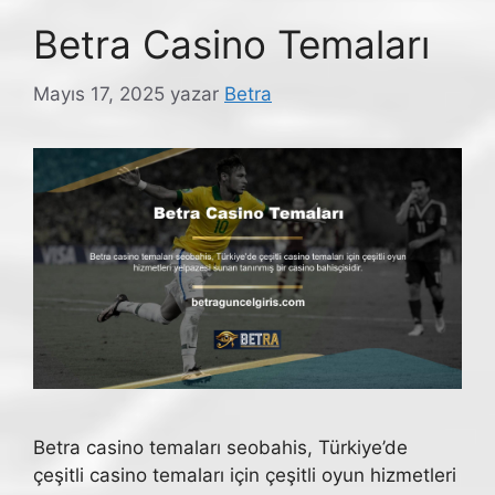
Betra Casino Temaları
Mayıs 17, 2025
yazar
Betra
Betra casino temaları seobahis, Türkiye’de
çeşitli casino temaları için çeşitli oyun hizmetleri