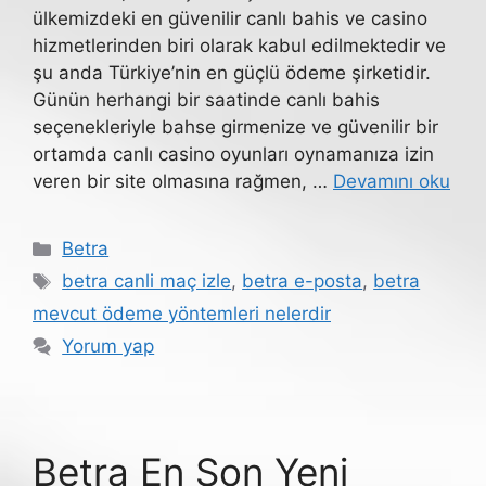
ülkemizdeki en güvenilir canlı bahis ve casino
hizmetlerinden biri olarak kabul edilmektedir ve
şu anda Türkiye’nin en güçlü ödeme şirketidir.
Günün herhangi bir saatinde canlı bahis
seçenekleriyle bahse girmenize ve güvenilir bir
ortamda canlı casino oyunları oynamanıza izin
veren bir site olmasına rağmen, …
Devamını oku
Kategoriler
Betra
Etiketler
betra canli maç izle
,
betra e-posta
,
betra
mevcut ödeme yöntemleri nelerdir
Yorum yap
Betra En Son Yeni