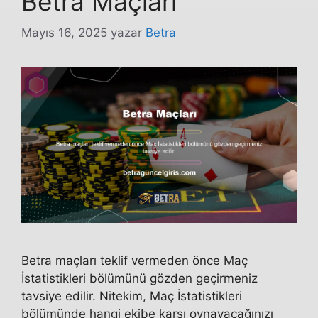
Betra Maçları
Mayıs 16, 2025
yazar
Betra
Betra maçları teklif vermeden önce Maç
İstatistikleri bölümünü gözden geçirmeniz
tavsiye edilir. Nitekim, Maç İstatistikleri
bölümünde hangi ekibe karşı oynayacağınızı