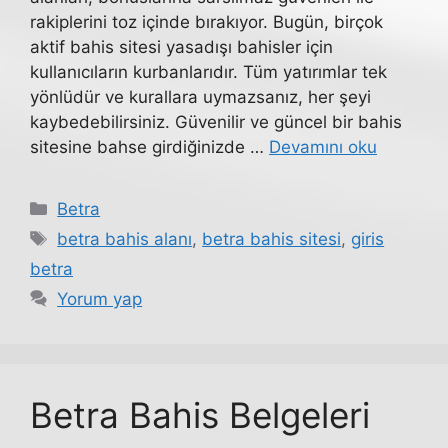
rakiplerini toz içinde bırakıyor. Bugün, birçok
aktif bahis sitesi yasadışı bahisler için
kullanıcıların kurbanlarıdır. Tüm yatırımlar tek
yönlüdür ve kurallara uymazsanız, her şeyi
kaybedebilirsiniz. Güvenilir ve güncel bir bahis
sitesine bahse girdiğinizde …
Devamını oku
Kategoriler
Betra
Etiketler
betra bahis alanı
,
betra bahis sitesi
,
giris
betra
Yorum yap
Betra Bahis Belgeleri