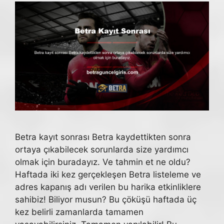
Betra kayıt sonrası Betra kaydettikten sonra
ortaya çıkabilecek sorunlarda size yardımcı
olmak için buradayız. Ve tahmin et ne oldu?
Haftada iki kez gerçekleşen Betra listeleme ve
adres kapanış adı verilen bu harika etkinliklere
sahibiz! Biliyor musun? Bu çöküşü haftada üç
kez belirli zamanlarda tamamen