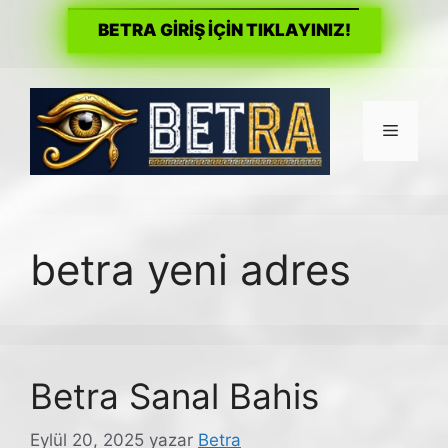
BETRA GİRİŞ İÇİN TIKLAYINIZ!
İçeriğe
atla
Menü
betra yeni adres
Betra Sanal Bahis
Eylül 20, 2025
yazar
Betra