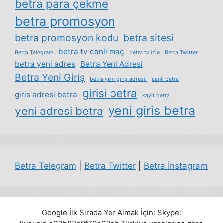
betra para çekme
betra promosyon
betra promosyon kodu
betra sitesi
betra tv canli maç
Betra Telegram
betra tv izle
Betra Twitter
betra yeni adres
Betra Yeni Adresi
Betra Yeni Giriş
betra yeni giriş adresi.
canli betra
girisi betra
giris adresi betra
kayit betra
yeni giris betra
yeni adresi betra
Betra Telegram
|
Betra Twitter
|
Betra İnstagram
Google İlk Sirada Yer Almak İçin: Skype: