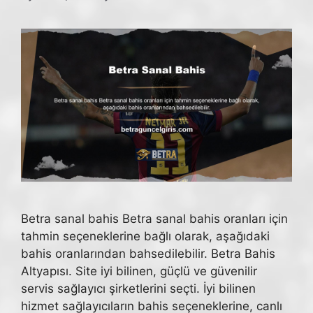
Betra sanal bahis Betra sanal bahis oranları için
tahmin seçeneklerine bağlı olarak, aşağıdaki
bahis oranlarından bahsedilebilir. Betra Bahis
Altyapısı. Site iyi bilinen, güçlü ve güvenilir
servis sağlayıcı şirketlerini seçti. İyi bilinen
hizmet sağlayıcıların bahis seçeneklerine, canlı