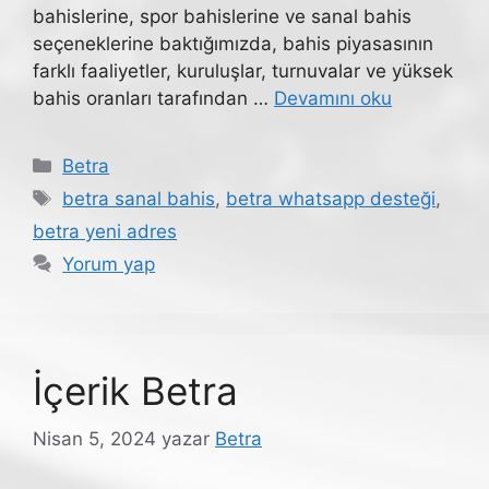
bahislerine, spor bahislerine ve sanal bahis
seçeneklerine baktığımızda, bahis piyasasının
farklı faaliyetler, kuruluşlar, turnuvalar ve yüksek
bahis oranları tarafından …
Devamını oku
Kategoriler
Betra
Etiketler
betra sanal bahis
,
betra whatsapp desteği
,
betra yeni adres
Yorum yap
İçerik Betra
Nisan 5, 2024
yazar
Betra