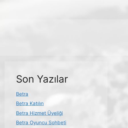
Son Yazılar
Betra
Betra Katılın
Betra Hizmet Üyeliği
Betra Oyuncu Sohbeti