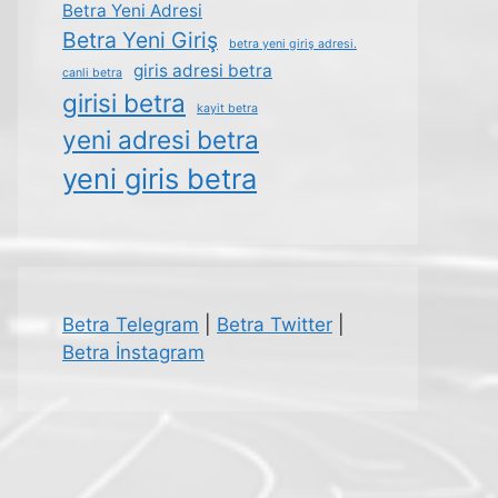
Betra Yeni Adresi
Betra Yeni Giriş
betra yeni giriş adresi.
giris adresi betra
canli betra
girisi betra
kayit betra
yeni adresi betra
yeni giris betra
Betra Telegram
|
Betra Twitter
|
Betra İnstagram