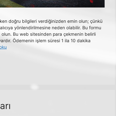
ken doğru bilgileri verdiğinizden emin olun; çünkü
alıcıya yönlendirilmesine neden olabilir. Bu formu
olun. Bu web sitesinden para çekmenin belirli
ı vardır. Ödemenin işlem süresi 1 ila 10 dakika
oku
a
arı