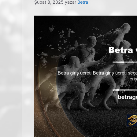
Şubat 8, 2025
yazar
Betra