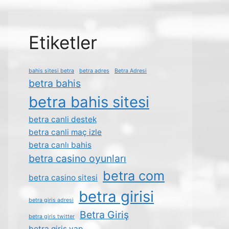
Etiketler
bahis sitesi betra
betra adres
Betra Adresi
betra bahis
betra bahis sitesi
betra canli destek
betra canli maç izle
betra canlı bahis
betra casino oyunları
betra com
betra casino sitesi
betra girisi
betra giris adresi
Betra Giriş
betra giris twitter
betra giriş yap