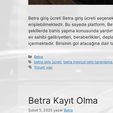
Betra giriş ücreti Betra giriş ücreti seçene
erişilebilmektedir. Bu sayede platform, Bet
şekillerde bahis yapma konusunda yardım
ev sahibi galibiyetleri, beraberlikleri, deplas
içermektedir. Birisinin gol atacağına dair 
Kategoriler
Betra
Etiketler
betra giriş ücreti
,
betra mevcut giriş tanımlama
Yorum yap
Betra Kayıt Olma
Şubat 5, 2025
yazar
Betra