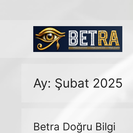
İçeriğe
atla
Ay:
Şubat 2025
Betra Doğru Bilgi