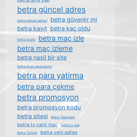
betra güncel adres
betra güvenlir mi
betra güncel adresi
betra kayıt
betra kaç oldu
betra maç izle
betra lisans
betra maç izleme
betra nasil bir site
betra oyun seçenekleri
betra para yatirma
betra para çekme
betra promosyon
betra promosyon kodu
betra sitesi
Betra Telegram
betra tv canli maç
betra tv izle
betra yeni adres
Betra Twitter