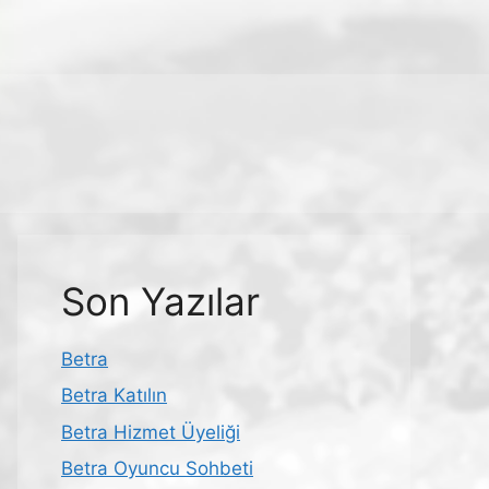
Son Yazılar
Betra
Betra Katılın
Betra Hizmet Üyeliği
Betra Oyuncu Sohbeti