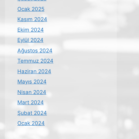
Ocak 2025
Kasım 2024
Ekim 2024
Eylül 2024
Ağustos 2024
Temmuz 2024
Haziran 2024
Mayıs 2024
Nisan 2024
Mart 2024
Şubat 2024
Ocak 2024