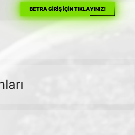
BETRA GİRİŞ İÇİN TIKLAYINIZ!
ları