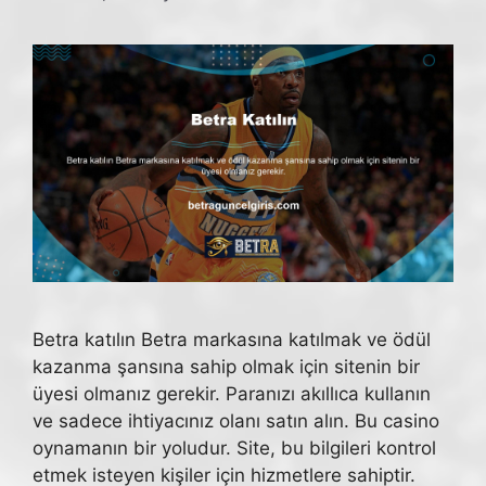
Betra katılın Betra markasına katılmak ve ödül
kazanma şansına sahip olmak için sitenin bir
üyesi olmanız gerekir. Paranızı akıllıca kullanın
ve sadece ihtiyacınız olanı satın alın. Bu casino
oynamanın bir yoludur. Site, bu bilgileri kontrol
etmek isteyen kişiler için hizmetlere sahiptir.