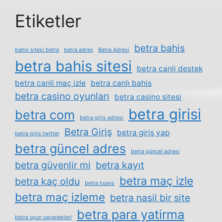
Etiketler
betra bahis
bahis sitesi betra
betra adres
Betra Adresi
betra bahis sitesi
betra canli destek
betra canli maç izle
betra canlı bahis
betra casino oyunları
betra casino sitesi
betra girisi
betra com
betra giris adresi
Betra Giriş
betra giriş yap
betra giris twitter
betra güncel adres
betra güncel adresi
betra güvenlir mi
betra kayıt
betra maç izle
betra kaç oldu
betra lisans
betra maç izleme
betra nasil bir site
betra para yatirma
betra oyun seçenekleri