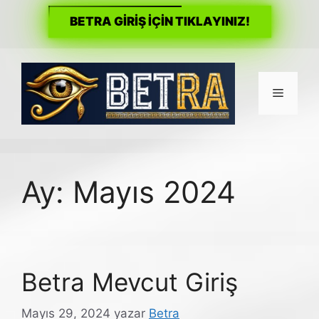
BETRA GİRİŞ İÇİN TIKLAYINIZ!
İçeriğe
atla
Menü
Ay:
Mayıs 2024
Betra Mevcut Giriş
Mayıs 29, 2024
yazar
Betra