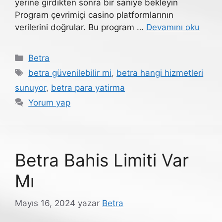
yerine girdikten sonra bir saniye bekleyin
Program çevrimiçi casino platformlarının
verilerini doğrular. Bu program …
Devamını oku
Kategoriler
Betra
Etiketler
betra güvenilebilir mi
,
betra hangi hizmetleri
sunuyor
,
betra para yatirma
Yorum yap
Betra Bahis Limiti Var
Mı
Mayıs 16, 2024
yazar
Betra