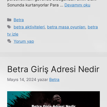
Sonunda kurtarıyorlar Para …
Devamını oku
Kategoriler
Betra
Etiketler
betra aktiviteleri
,
betra masa oyunları
,
betra
tv izle
Yorum yap
Betra Giriş Adresi Nedir
Mayıs 14, 2024
yazar
Betra