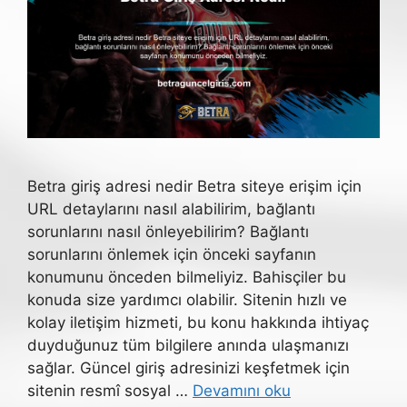
Betra giriş adresi nedir Betra siteye erişim için
URL detaylarını nasıl alabilirim, bağlantı
sorunlarını nasıl önleyebilirim? Bağlantı
sorunlarını önlemek için önceki sayfanın
konumunu önceden bilmeliyiz. Bahisçiler bu
konuda size yardımcı olabilir. Sitenin hızlı ve
kolay iletişim hizmeti, bu konu hakkında ihtiyaç
duyduğunuz tüm bilgilere anında ulaşmanızı
sağlar. Güncel giriş adresinizi keşfetmek için
sitenin resmî sosyal …
Devamını oku