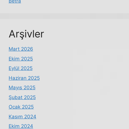
Betra
Arşivler
Mart 2026
Ekim 2025
Eylül 2025
Haziran 2025
Mayıs 2025
Şubat 2025
Ocak 2025
Kasım 2024
Ekim 2024