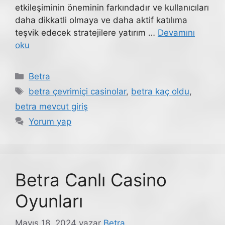
etkileşiminin öneminin farkındadır ve kullanıcıları
daha dikkatli olmaya ve daha aktif katılıma
teşvik edecek stratejilere yatırım …
Devamını
oku
Kategoriler
Betra
Etiketler
betra çevrimiçi casinolar
,
betra kaç oldu
,
betra mevcut giriş
Yorum yap
Betra Canlı Casino
Oyunları
Mayıs 18, 2024
yazar
Betra