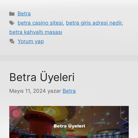
Kategoriler
Betra
Etiketler
betra casino sitesi
,
betra giriş adresi nedir
,
betra kahvaltı masası
Yorum yap
Betra Üyeleri
Mayıs 11, 2024
yazar
Betra