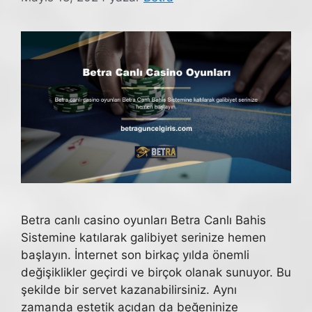
Betra canlı casino oyunları Betra Canlı Bahis
Sistemine katılarak galibiyet serinize hemen
başlayın. İnternet son birkaç yılda önemli
değişiklikler geçirdi ve birçok olanak sunuyor. Bu
şekilde bir servet kazanabilirsiniz. Aynı
zamanda estetik açıdan da beğeninize