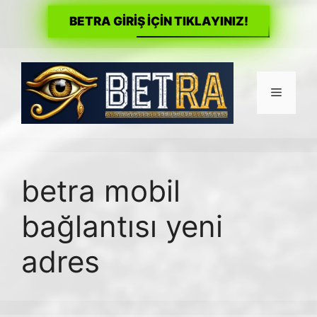
BETRA GİRİŞ İÇİN TIKLAYINIZ!
İçeriğe
atla
Menü
betra mobil
bağlantısı yeni
adres