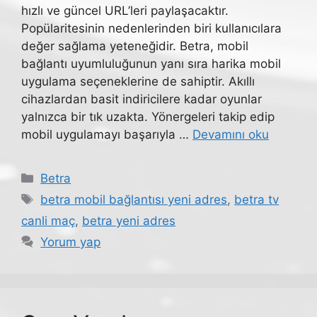
hızlı ve güncel URL’leri paylaşacaktır.
Popülaritesinin nedenlerinden biri kullanıcılara
değer sağlama yeteneğidir. Betra, mobil
bağlantı uyumluluğunun yanı sıra harika mobil
uygulama seçeneklerine de sahiptir. Akıllı
cihazlardan basit indiricilere kadar oyunlar
yalnızca bir tık uzakta. Yönergeleri takip edip
mobil uygulamayı başarıyla …
Devamını oku
Kategoriler
Betra
Etiketler
betra mobil bağlantısı yeni adres
,
betra tv
canli maç
,
betra yeni adres
Yorum yap