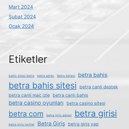
Mart 2024
Şubat 2024
Ocak 2024
Etiketler
betra bahis
bahis sitesi betra
betra adres
Betra Adresi
betra bahis sitesi
betra canli destek
betra canli maç izle
betra canlı bahis
betra casino oyunları
betra casino sitesi
betra girisi
betra com
betra giris adresi
Betra Giriş
betra giriş yap
betra giris twitter