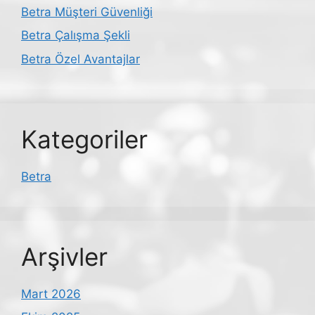
Betra Müşteri Güvenliği
Betra Çalışma Şekli
Betra Özel Avantajlar
Kategoriler
Betra
Arşivler
Mart 2026