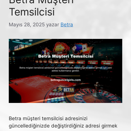
Temsilcisi
Mayıs 28, 2025
yazar
Betra
Betra müşteri temsilcisi adresinizi
güncellediğinizde değiştirdiğiniz adresi girmek