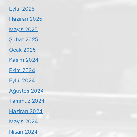
Eylül 2025
Haziran 2025
Mayıs 2025
Şubat 2025
Ocak 2025
Kasım 2024
Ekim 2024
Eylül 2024
Ağustos 2024
Temmuz 2024
Haziran 2024
Mayıs 2024
Nisan 2024