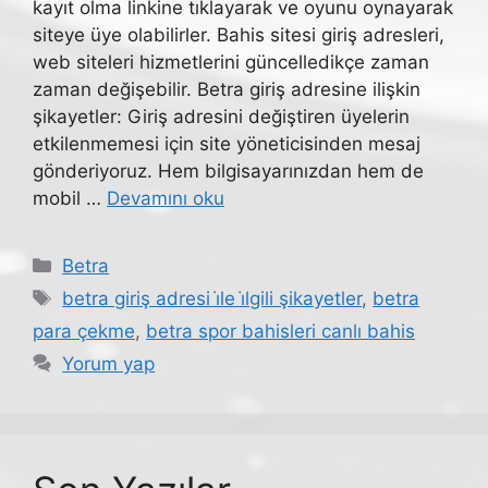
kayıt olma linkine tıklayarak ve oyunu oynayarak
siteye üye olabilirler. Bahis sitesi giriş adresleri,
web siteleri hizmetlerini güncelledikçe zaman
zaman değişebilir. Betra giriş adresine ilişkin
şikayetler: Giriş adresini değiştiren üyelerin
etkilenmemesi için site yöneticisinden mesaj
gönderiyoruz. Hem bilgisayarınızdan hem de
mobil …
Devamını oku
Kategoriler
Betra
Etiketler
betra giriş adresi i̇le i̇lgili şikayetler
,
betra
para çekme
,
betra spor bahisleri canlı bahis
Yorum yap