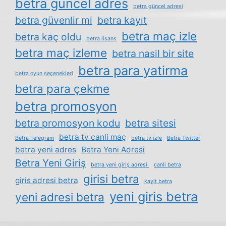
betra güncel adres
betra güncel adresi
betra güvenlir mi
betra kayıt
betra maç izle
betra kaç oldu
betra lisans
betra maç izleme
betra nasil bir site
betra para yatirma
betra oyun seçenekleri
betra para çekme
betra promosyon
betra promosyon kodu
betra sitesi
betra tv canli maç
Betra Telegram
betra tv izle
Betra Twitter
betra yeni adres
Betra Yeni Adresi
Betra Yeni Giriş
betra yeni giriş adresi.
canli betra
girisi betra
giris adresi betra
kayit betra
yeni giris betra
yeni adresi betra