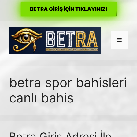
BETRA GİRİŞ İÇİN TIKLAYINIZ!
İçeriğe
atla
Menü
betra spor bahisleri
canlı bahis
Betra Giriş Adresi İle