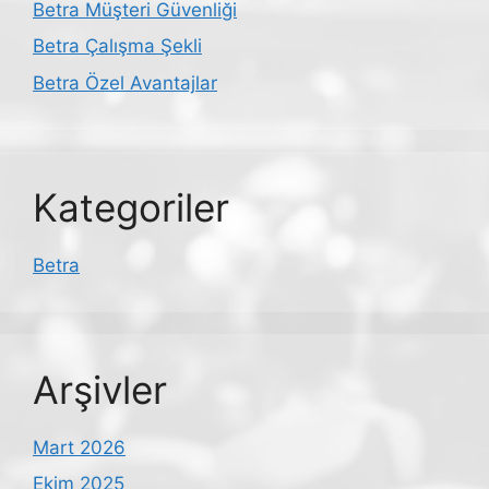
Betra Müşteri Güvenliği
Betra Çalışma Şekli
Betra Özel Avantajlar
Kategoriler
Betra
Arşivler
Mart 2026
Ekim 2025