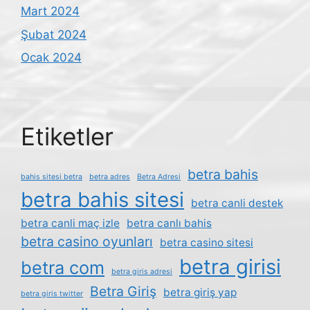
Mart 2024
Şubat 2024
Ocak 2024
Etiketler
betra bahis
bahis sitesi betra
betra adres
Betra Adresi
betra bahis sitesi
betra canli destek
betra canli maç izle
betra canlı bahis
betra casino oyunları
betra casino sitesi
betra girisi
betra com
betra giris adresi
Betra Giriş
betra giriş yap
betra giris twitter