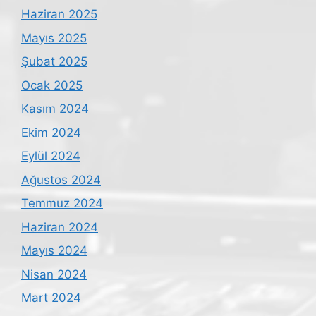
Haziran 2025
Mayıs 2025
Şubat 2025
Ocak 2025
Kasım 2024
Ekim 2024
Eylül 2024
Ağustos 2024
Temmuz 2024
Haziran 2024
Mayıs 2024
Nisan 2024
Mart 2024