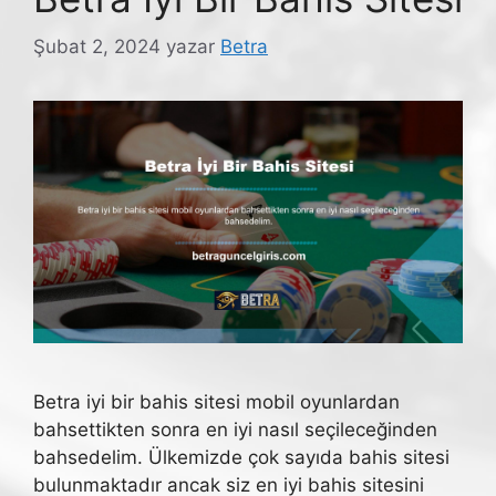
Şubat 2, 2024
yazar
Betra
Betra iyi bir bahis sitesi mobil oyunlardan
bahsettikten sonra en iyi nasıl seçileceğinden
bahsedelim. Ülkemizde çok sayıda bahis sitesi
bulunmaktadır ancak siz en iyi bahis sitesini