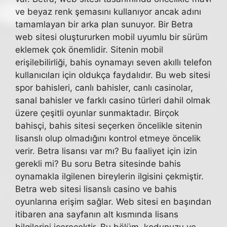
ve beyaz renk şemasını kullanıyor ancak adını
tamamlayan bir arka plan sunuyor. Bir Betra
web sitesi oluştururken mobil uyumlu bir sürüm
eklemek çok önemlidir. Sitenin mobil
erişilebilirliği, bahis oynamayı seven akıllı telefon
kullanıcıları için oldukça faydalıdır. Bu web sitesi
spor bahisleri, canlı bahisler, canlı casinolar,
sanal bahisler ve farklı casino türleri dahil olmak
üzere çeşitli oyunlar sunmaktadır. Birçok
bahisçi, bahis sitesi seçerken öncelikle sitenin
lisanslı olup olmadığını kontrol etmeye öncelik
verir. Betra lisansı var mı? Bu faaliyet için izin
gerekli mi? Bu soru Betra sitesinde bahis
oynamakla ilgilenen bireylerin ilgisini çekmiştir.
Betra web sitesi lisanslı casino ve bahis
oyunlarına erişim sağlar. Web sitesi en başından
itibaren ana sayfanın alt kısmında lisans