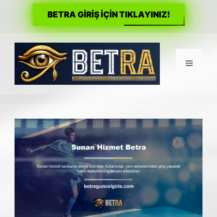
BETRA GİRİŞ İÇİN TIKLAYINIZ!
İçeriğe
atla
Menü