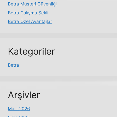
Betra Müşteri Güvenliği
Betra Çalışma Şekli
Betra Özel Avantajlar
Kategoriler
Betra
Arşivler
Mart 2026