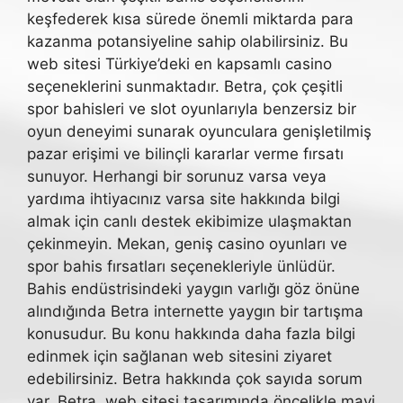
keşfederek kısa sürede önemli miktarda para
kazanma potansiyeline sahip olabilirsiniz. Bu
web sitesi Türkiye’deki en kapsamlı casino
seçeneklerini sunmaktadır. Betra, çok çeşitli
spor bahisleri ve slot oyunlarıyla benzersiz bir
oyun deneyimi sunarak oyunculara genişletilmiş
pazar erişimi ve bilinçli kararlar verme fırsatı
sunuyor. Herhangi bir sorunuz varsa veya
yardıma ihtiyacınız varsa site hakkında bilgi
almak için canlı destek ekibimize ulaşmaktan
çekinmeyin. Mekan, geniş casino oyunları ve
spor bahis fırsatları seçenekleriyle ünlüdür.
Bahis endüstrisindeki yaygın varlığı göz önüne
alındığında Betra internette yaygın bir tartışma
konusudur. Bu konu hakkında daha fazla bilgi
edinmek için sağlanan web sitesini ziyaret
edebilirsiniz. Betra hakkında çok sayıda sorum
var. Betra, web sitesi tasarımında öncelikle mavi