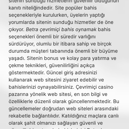
sitenin sunduğu hizmetlerin güvenilir olduğunun
kanıtı niteliğindedir. Site popüler bahis
seçenekleriyle kurulurken, üyelerin yaptığı
yorumlarda sitenin sunduğu hizmetler de öne
çıkıyor.
Betra çevrimiçi bahis oynamak
bahis
seçenekleri önemli bir süredir varlığını
sürdürüyor, olumlu bir itibara sahip ve birçok
durumda müşteri tabanında önemli bir büyüme
yaşadı. Sitenin bonus ve kolay para yatırma ve
çekme teknikleri, güvenilirliğini açıkça
göstermektedir. Güncel giriş adresinizi
kullanarak web sitesini ziyaret edebilir ve
bahislerinizi oynayabilirsiniz. Çevrimiçi casino
pazarına yönelik web sitesi, en son bilgi ve
özelliklerle düzenli olarak güncellenmektedir. Bu
güncellemeler doğrudan web siteleri arasındaki
rekabetle bağlantılıdır. Katıldığınız maçlara canlı
olarak şahit olmanızı sağlayan güvenli ve