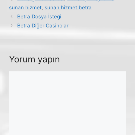
sunan hizmet
,
sunan hizmet betra
Betra Dosya İsteği
Betra Diğer Casinolar
Yorum yapın
Yorum