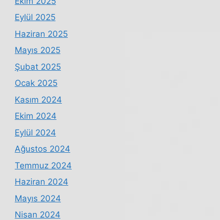
Ekim 2025
Eylül 2025
Haziran 2025
Mayıs 2025
Şubat 2025
Ocak 2025
Kasım 2024
Ekim 2024
Eylül 2024
Ağustos 2024
Temmuz 2024
Haziran 2024
Mayıs 2024
Nisan 2024