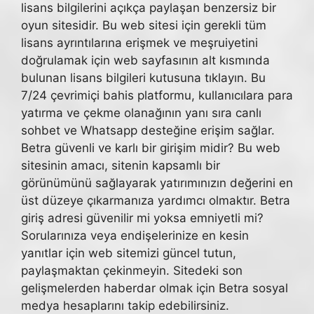
lisans bilgilerini açıkça paylaşan benzersiz bir
oyun sitesidir. Bu web sitesi için gerekli tüm
lisans ayrıntılarına erişmek ve meşruiyetini
doğrulamak için web sayfasının alt kısmında
bulunan lisans bilgileri kutusuna tıklayın. Bu
7/24 çevrimiçi bahis platformu, kullanıcılara para
yatırma ve çekme olanağının yanı sıra canlı
sohbet ve Whatsapp desteğine erişim sağlar.
Betra güvenli ve karlı bir girişim midir? Bu web
sitesinin amacı, sitenin kapsamlı bir
görünümünü sağlayarak yatırımınızın değerini en
üst düzeye çıkarmanıza yardımcı olmaktır. Betra
giriş adresi güvenilir mi yoksa emniyetli mi?
Sorularınıza veya endişelerinize en kesin
yanıtlar için web sitemizi güncel tutun,
paylaşmaktan çekinmeyin. Sitedeki son
gelişmelerden haberdar olmak için Betra sosyal
medya hesaplarını takip edebilirsiniz.