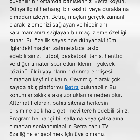
güvenilir bir ortamda bahislerinizi Betra koyun.
Dünya ligini herhangi bir kesinti veya duraklama
olmadan izleyin. Betra, maçları gerçek zamanlı
olarak izlemenizi sağlayan ve hiçbir anı
kaçırmamanızı sağlayan bir maç izleme özelliği
sunar. Bu özellik sayesinde dünyadaki tüm
liglerdeki maçları zahmetsizce takip
edebilirsiniz. Futbol, basketbol, tenis, hentbol
ve diğer amatör spor etkinliklerinin yüksek
çözünürlüklü yayınlarının donma endişesi
olmadan keyfini çıkarın. Çevrimiçi olarak çok
sayıda akış platformu
Betra
bulunabilir. Bu
konumlar sıklıkla akış zorluklarına neden olur.
Alternatif olarak, bahis sitenizi herkesin
erişimine açık hale getirmeyi tercih edebilirsiniz.
Program herhangi bir sallama veya çalkalama
olmadan sonlandırılabilir. Betra canlı TV
özelliğine erişebilmek için üye olmanız