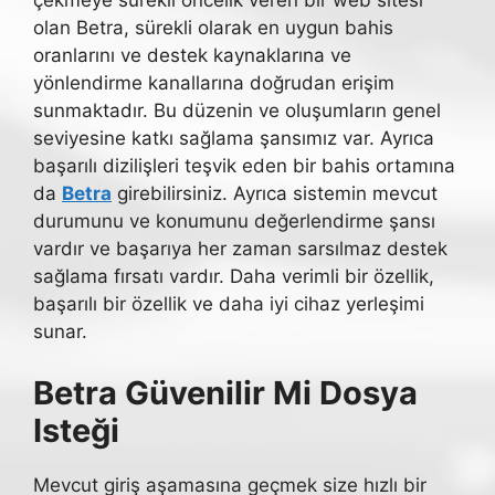
çekmeye sürekli öncelik veren bir web sitesi
olan Betra, sürekli olarak en uygun bahis
oranlarını ve destek kaynaklarına ve
yönlendirme kanallarına doğrudan erişim
sunmaktadır. Bu düzenin ve oluşumların genel
seviyesine katkı sağlama şansımız var. Ayrıca
başarılı dizilişleri teşvik eden bir bahis ortamına
da
Betra
girebilirsiniz. Ayrıca sistemin mevcut
durumunu ve konumunu değerlendirme şansı
vardır ve başarıya her zaman sarsılmaz destek
sağlama fırsatı vardır. Daha verimli bir özellik,
başarılı bir özellik ve daha iyi cihaz yerleşimi
sunar.
Betra Güvenilir Mi Dosya
Isteği
Mevcut giriş aşamasına geçmek size hızlı bir