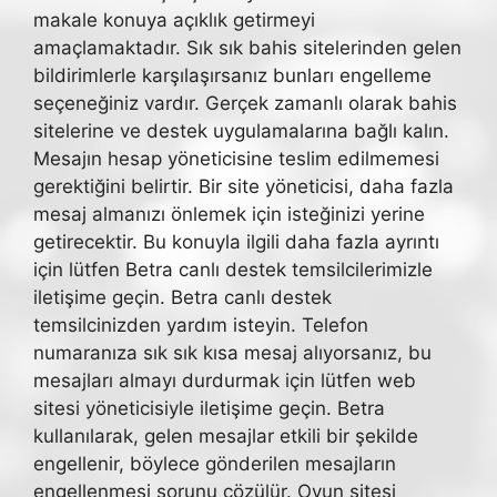
makale konuya açıklık getirmeyi
amaçlamaktadır. Sık sık bahis sitelerinden gelen
bildirimlerle karşılaşırsanız bunları engelleme
seçeneğiniz vardır. Gerçek zamanlı olarak bahis
sitelerine ve destek uygulamalarına bağlı kalın.
Mesajın hesap yöneticisine teslim edilmemesi
gerektiğini belirtir. Bir site yöneticisi, daha fazla
mesaj almanızı önlemek için isteğinizi yerine
getirecektir. Bu konuyla ilgili daha fazla ayrıntı
için lütfen Betra canlı destek temsilcilerimizle
iletişime geçin. Betra canlı destek
temsilcinizden yardım isteyin. Telefon
numaranıza sık sık kısa mesaj alıyorsanız, bu
mesajları almayı durdurmak için lütfen web
sitesi yöneticisiyle iletişime geçin. Betra
kullanılarak, gelen mesajlar etkili bir şekilde
engellenir, böylece gönderilen mesajların
engellenmesi sorunu çözülür. Oyun sitesi