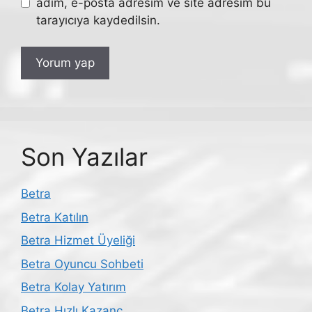
adım, e-posta adresim ve site adresim bu
tarayıcıya kaydedilsin.
Son Yazılar
Betra
Betra Katılın
Betra Hizmet Üyeliği
Betra Oyuncu Sohbeti
Betra Kolay Yatırım
Betra Hızlı Kazanç