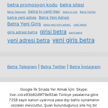
betra promosyon kodu
betra sitesi
betra tv canli maç
Betra Telegram
betra tv izle
Betra Twitter
betra yeni adres
Betra Yeni Adresi
Betra Yeni Giriş
betra yeni giriş adresi.
canli betra
girisi betra
giris adresi betra
kayit betra
yeni giris betra
yeni adresi betra
Betra Telegram
|
Betra Twitter
|
Betra İnstagram
Google İlk Sirada Yer Almak İçin: Skype:
live:.cid.e93b82d9f79e93ab Türkiye yasalarına göre
7258 sayılı kanun uyarınca yasa dışı bahis oynamanın
cezaları mevcuttur. Şuan bulunduğunuz site hiç bir