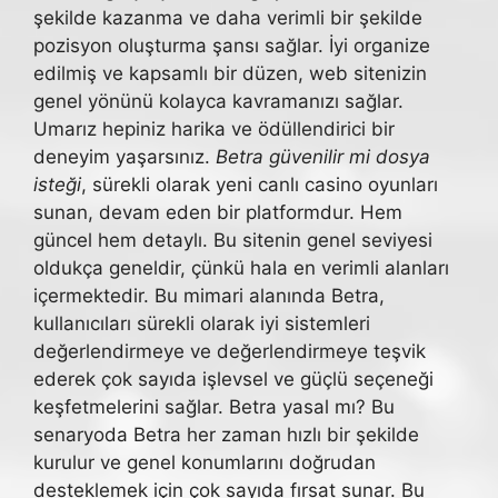
şekilde kazanma ve daha verimli bir şekilde
pozisyon oluşturma şansı sağlar. İyi organize
edilmiş ve kapsamlı bir düzen, web sitenizin
genel yönünü kolayca kavramanızı sağlar.
Umarız hepiniz harika ve ödüllendirici bir
deneyim yaşarsınız.
Betra güvenilir mi dosya
isteği
, sürekli olarak yeni canlı casino oyunları
sunan, devam eden bir platformdur. Hem
güncel hem detaylı. Bu sitenin genel seviyesi
oldukça geneldir, çünkü hala en verimli alanları
içermektedir. Bu mimari alanında Betra,
kullanıcıları sürekli olarak iyi sistemleri
değerlendirmeye ve değerlendirmeye teşvik
ederek çok sayıda işlevsel ve güçlü seçeneği
keşfetmelerini sağlar. Betra yasal mı? Bu
senaryoda Betra her zaman hızlı bir şekilde
kurulur ve genel konumlarını doğrudan
desteklemek için çok sayıda fırsat sunar. Bu