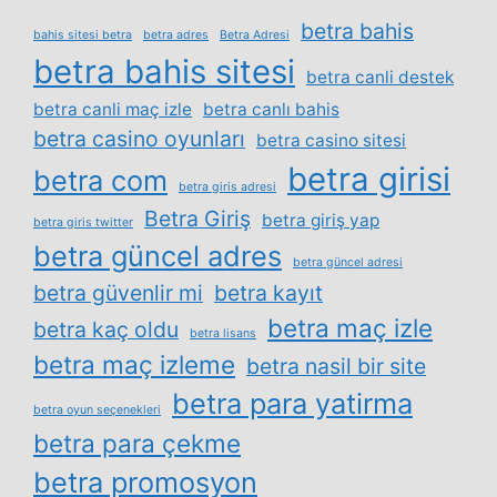
betra bahis
bahis sitesi betra
betra adres
Betra Adresi
betra bahis sitesi
betra canli destek
betra canli maç izle
betra canlı bahis
betra casino oyunları
betra casino sitesi
betra girisi
betra com
betra giris adresi
Betra Giriş
betra giriş yap
betra giris twitter
betra güncel adres
betra güncel adresi
betra güvenlir mi
betra kayıt
betra maç izle
betra kaç oldu
betra lisans
betra maç izleme
betra nasil bir site
betra para yatirma
betra oyun seçenekleri
betra para çekme
betra promosyon