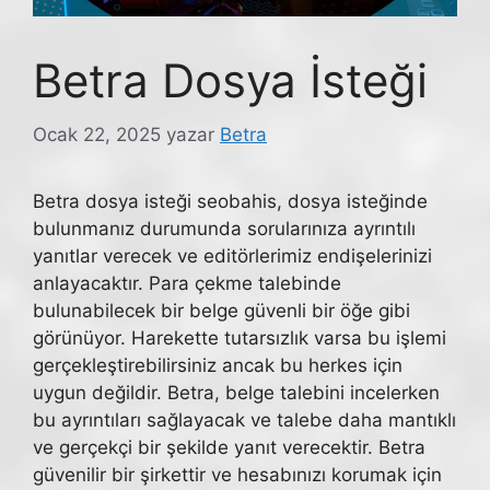
Betra Dosya İsteği
Ocak 22, 2025
yazar
Betra
Betra dosya isteği seobahis, dosya isteğinde
bulunmanız durumunda sorularınıza ayrıntılı
yanıtlar verecek ve editörlerimiz endişelerinizi
anlayacaktır. Para çekme talebinde
bulunabilecek bir belge güvenli bir öğe gibi
görünüyor. Harekette tutarsızlık varsa bu işlemi
gerçekleştirebilirsiniz ancak bu herkes için
uygun değildir. Betra, belge talebini incelerken
bu ayrıntıları sağlayacak ve talebe daha mantıklı
ve gerçekçi bir şekilde yanıt verecektir. Betra
güvenilir bir şirkettir ve hesabınızı korumak için