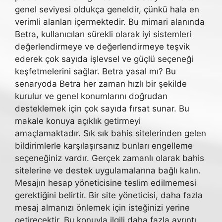
genel seviyesi oldukça geneldir, çünkü hala en
verimli alanları içermektedir. Bu mimari alanında
Betra, kullanıcıları sürekli olarak iyi sistemleri
değerlendirmeye ve değerlendirmeye teşvik
ederek çok sayıda işlevsel ve güçlü seçeneği
keşfetmelerini sağlar. Betra yasal mı? Bu
senaryoda Betra her zaman hızlı bir şekilde
kurulur ve genel konumlarını doğrudan
desteklemek için çok sayıda fırsat sunar. Bu
makale konuya açıklık getirmeyi
amaçlamaktadır. Sık sık bahis sitelerinden gelen
bildirimlerle karşılaşırsanız bunları engelleme
seçeneğiniz vardır. Gerçek zamanlı olarak bahis
sitelerine ve destek uygulamalarına bağlı kalın.
Mesajın hesap yöneticisine teslim edilmemesi
gerektiğini belirtir. Bir site yöneticisi, daha fazla
mesaj almanızı önlemek için isteğinizi yerine
getirecektir. Bu konuyla ilgili daha fazla ayrıntı