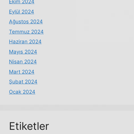
Ekim 2024
Eylül 2024
Ağustos 2024
Temmuz 2024
Haziran 2024
Mayıs 2024
Nisan 2024
Mart 2024
Şubat 2024
Ocak 2024
Etiketler