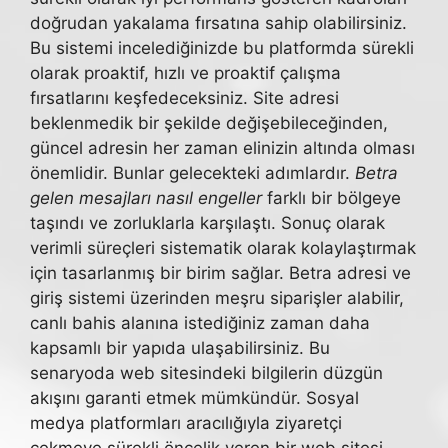
doğrudan yakalama fırsatına sahip olabilirsiniz.
Bu sistemi incelediğinizde bu platformda sürekli
olarak proaktif, hızlı ve proaktif çalışma
fırsatlarını keşfedeceksiniz. Site adresi
beklenmedik bir şekilde değişebileceğinden,
güncel adresin her zaman elinizin altında olması
önemlidir. Bunlar gelecekteki adımlardır.
Betra
gelen mesajları nasıl engeller
farklı bir bölgeye
taşındı ve zorluklarla karşılaştı. Sonuç olarak
verimli süreçleri sistematik olarak kolaylaştırmak
için tasarlanmış bir birim sağlar. Betra adresi ve
giriş sistemi üzerinden meşru siparişler alabilir,
canlı bahis alanına istediğiniz zaman daha
kapsamlı bir yapıda ulaşabilirsiniz. Bu
senaryoda web sitesindeki bilgilerin düzgün
akışını garanti etmek mümkündür. Sosyal
medya platformları aracılığıyla ziyaretçi