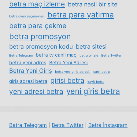
betra maç izleme
betra nasil bir site
betra para yatirma
betra oyun seçenekleri
betra para çekme
betra promosyon
betra promosyon kodu
betra sitesi
betra tv canli maç
Betra Telegram
betra tv izle
Betra Twitter
betra yeni adres
Betra Yeni Adresi
Betra Yeni Giriş
betra yeni giriş adresi.
canli betra
girisi betra
giris adresi betra
kayit betra
yeni giris betra
yeni adresi betra
Betra Telegram
|
Betra Twitter
|
Betra İnstagram