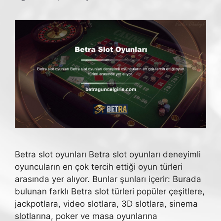
Betra slot oyunları Betra slot oyunları deneyimli
oyuncuların en çok tercih ettiği oyun türleri
arasında yer alıyor. Bunlar şunları içerir: Burada
bulunan farklı Betra slot türleri popüler çeşitlere,
jackpotlara, video slotlara, 3D slotlara, sinema
slotlarına, poker ve masa oyunlarına