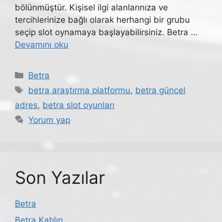
bölünmüştür. Kişisel ilgi alanlarınıza ve
tercihlerinize bağlı olarak herhangi bir grubu
seçip slot oynamaya başlayabilirsiniz. Betra …
Devamını oku
Kategoriler
Betra
Etiketler
betra araştırma platformu
,
betra güncel
adres
,
betra slot oyunları
Yorum yap
Son Yazılar
Betra
Betra Katılın