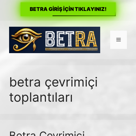
BETRA GİRİŞ İÇİN TIKLAYINIZ!
İçeriğe
atla
Menü
betra çevrimiçi
toplantıları
Betra Çevrimiçi