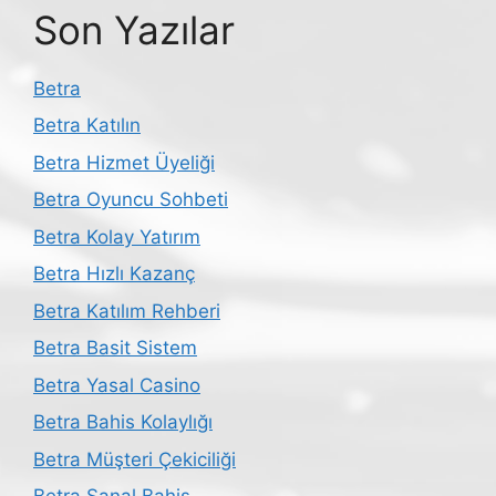
Son Yazılar
Betra
Betra Katılın
Betra Hizmet Üyeliği
Betra Oyuncu Sohbeti
Betra Kolay Yatırım
Betra Hızlı Kazanç
Betra Katılım Rehberi
Betra Basit Sistem
Betra Yasal Casino
Betra Bahis Kolaylığı
Betra Müşteri Çekiciliği