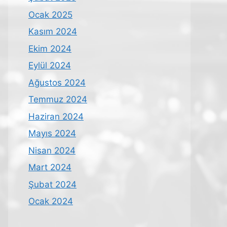
Ocak 2025
Kasım 2024
Ekim 2024
Eylül 2024
Ağustos 2024
Temmuz 2024
Haziran 2024
Mayıs 2024
Nisan 2024
Mart 2024
Şubat 2024
Ocak 2024