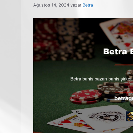
Ağustos 14, 2024
yazar
Betra