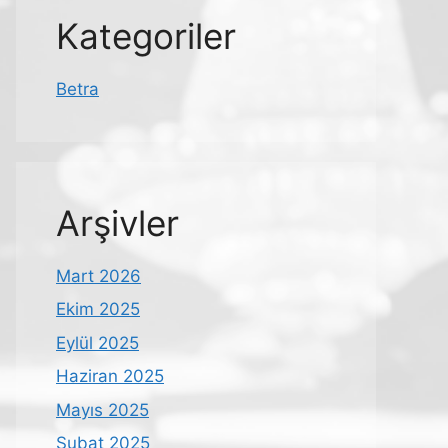
Kategoriler
Betra
Arşivler
Mart 2026
Ekim 2025
Eylül 2025
Haziran 2025
Mayıs 2025
Şubat 2025