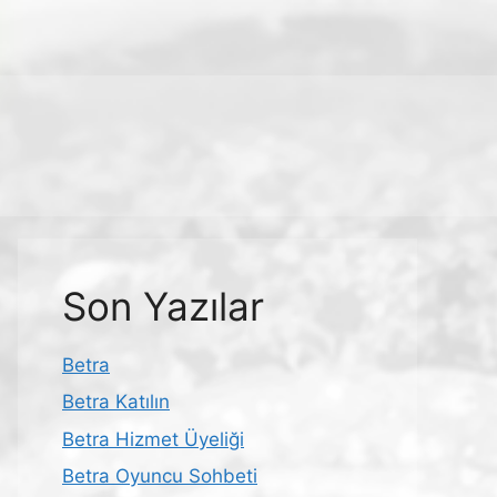
Son Yazılar
Betra
Betra Katılın
Betra Hizmet Üyeliği
Betra Oyuncu Sohbeti