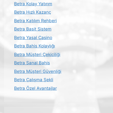
Betra Kolay Yatırım
Betra Hızlı Kazanç
Betra Katılım Rehberi
Betra Basit Sistem
Betra Yasal Casino
Betra Bahis Kolaylığı
Betra Müşteri Çekiciliği
Betra Sanal Bahis
Betra Müşteri Güvenliği
Betra Çalışma Şekli
Betra Özel Avantajlar