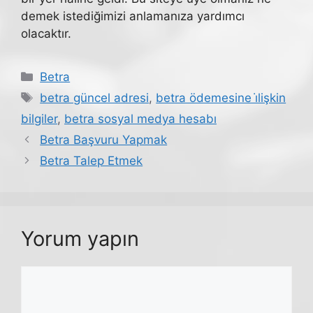
demek istediğimizi anlamanıza yardımcı
olacaktır.
Kategoriler
Betra
Etiketler
betra güncel adresi
,
betra ödemesine i̇lişkin
bilgiler
,
betra sosyal medya hesabı
Betra Başvuru Yapmak
Betra Talep Etmek
Yorum yapın
Yorum