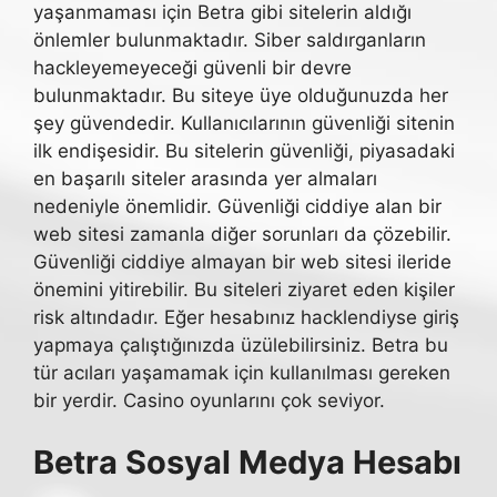
yaşanmaması için Betra gibi sitelerin aldığı
önlemler bulunmaktadır. Siber saldırganların
hackleyemeyeceği güvenli bir devre
bulunmaktadır. Bu siteye üye olduğunuzda her
şey güvendedir. Kullanıcılarının güvenliği sitenin
ilk endişesidir. Bu sitelerin güvenliği, piyasadaki
en başarılı siteler arasında yer almaları
nedeniyle önemlidir. Güvenliği ciddiye alan bir
web sitesi zamanla diğer sorunları da çözebilir.
Güvenliği ciddiye almayan bir web sitesi ileride
önemini yitirebilir. Bu siteleri ziyaret eden kişiler
risk altındadır. Eğer hesabınız hacklendiyse giriş
yapmaya çalıştığınızda üzülebilirsiniz. Betra bu
tür acıları yaşamamak için kullanılması gereken
bir yerdir. Casino oyunlarını çok seviyor.
Betra Sosyal Medya Hesabı