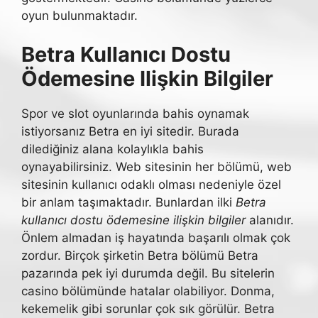
oyun bulunmaktadır.
Betra Kullanıcı Dostu
Ödemesine Ilişkin Bilgiler
Spor ve slot oyunlarında bahis oynamak
istiyorsanız Betra en iyi sitedir. Burada
dilediğiniz alana kolaylıkla bahis
oynayabilirsiniz. Web sitesinin her bölümü, web
sitesinin kullanıcı odaklı olması nedeniyle özel
bir anlam taşımaktadır. Bunlardan ilki
Betra
kullanıcı dostu ödemesine ilişkin bilgiler
alanıdır.
Önlem almadan iş hayatında başarılı olmak çok
zordur. Birçok şirketin Betra bölümü Betra
pazarında pek iyi durumda değil. Bu sitelerin
casino bölümünde hatalar olabiliyor. Donma,
kekemelik gibi sorunlar çok sık görülür. Betra