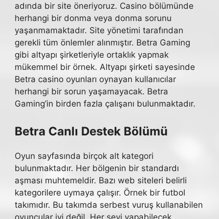
adında bir site öneriyoruz. Casino bölümünde
herhangi bir donma veya donma sorunu
yaşanmamaktadır. Site yönetimi tarafından
gerekli tüm önlemler alınmıştır. Betra Gaming
gibi altyapı şirketleriyle ortaklık yapmak
mükemmel bir örnek. Altyapı şirketi sayesinde
Betra casino oyunları oynayan kullanıcılar
herhangi bir sorun yaşamayacak. Betra
Gaming’in birden fazla çalışanı bulunmaktadır.
Betra Canlı Destek Bölümü
Oyun sayfasında birçok alt kategori
bulunmaktadır. Her bölgenin bir standardı
aşması muhtemeldir. Bazı web siteleri belirli
kategorilere uymaya çalışır. Örnek bir futbol
takımıdır. Bu takımda serbest vuruş kullanabilen
oyuncular iyi değil. Her şeyi yapabilecek