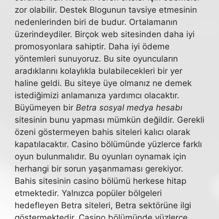
zor olabilir. Destek Blogunun tavsiye etmesinin
nedenlerinden biri de budur. Ortalamanın
üzerindeydiler. Birçok web sitesinden daha iyi
promosyonlara sahiptir. Daha iyi ödeme
yöntemleri sunuyoruz. Bu site oyuncuların
aradıklarını kolaylıkla bulabilecekleri bir yer
haline geldi. Bu siteye üye olmanız ne demek
istediğimizi anlamanıza yardımcı olacaktır.
Büyümeyen bir
Betra sosyal medya hesabı
sitesinin bunu yapması mümkün değildir. Gerekli
özeni göstermeyen bahis siteleri kalıcı olarak
kapatılacaktır. Casino bölümünde yüzlerce farklı
oyun bulunmalıdır. Bu oyunları oynamak için
herhangi bir sorun yaşanmaması gerekiyor.
Bahis sitesinin casino bölümü herkese hitap
etmektedir. Yalnızca popüler bölgeleri
hedefleyen Betra siteleri, Betra sektörüne ilgi
göstermektedir. Casino bölümünde yüzlerce