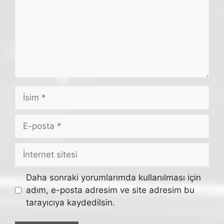
İsim
E-
posta
İnternet
sitesi
Daha sonraki yorumlarımda kullanılması için
adım, e-posta adresim ve site adresim bu
tarayıcıya kaydedilsin.