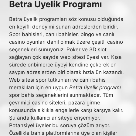
Betra Üyelik Programı
Betra üyelik programları söz konusu olduğunda
en keyifli deneyimi sunan adreslerden biridir.
Spor bahisleri, canlı bahisler, bingo ve canlı
casino oyunları dahil olmak üzere çeşitli casino
seçenekleri sunuyoruz. Poker ve 3D slot
sağlayan çok sayıda web sitesi üyesi var. Kısa
sürede onbinlerce üyeyi kendine çekerek en
saygın adreslerden biri olarak hızla ün kazandı.
Web sitesi spor tutkunları ve canlı bahis
meraklıları için en uygun
Betra üyelik programı
spor bahis seçeneklerini sunmaktadır. Tüm
çevrimiçi casino siteleri, pazara girme
konusunda sıklıkla engellerle karşı karşıya kalır.
Şu anda kullanıcılar siteye erişemiyor.
Potansiyel üyeler bu soruya çözüm arıyor.
Özellikle bahis platformlarına üye olan kişiler