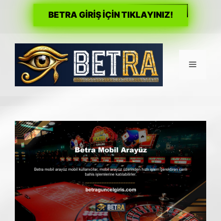
BETRA GİRİŞ İÇİN TIKLAYINIZ!
İçeriğe
atla
Menü