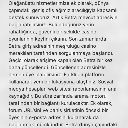
Olağanüstü hizmetlerimize ek olarak, dünya
çapındaki geniş ofis ağımız aracılığıyla kapsamlı
destek sunuyoruz. Artık Betra mevcut adresiyle
bağlanabilirsiniz. Bulunduğunuz yerin
rahatlığında, güvenli bir şekilde casino
oyunlarının keyfini çıkarın. Son zamanlarda
Betra giriş adresinin meşruluğu casino
meraklıları tarafından sorgulanmaya başlandı.
Geçici olarak erişime kapalı olan Betra bir kez
daha güncellendi. Güncellenen adresinizle
hemen üye olabilirsiniz. Farklı bir platform
kullanarak yeni bir lokasyona ulaştınız. Sosyal
medya hesapları web sitesi raporlamasının ana
kaynağıdır. Bu süre zarfında arama motoru
tarafından bir bağlantı kurulacaktır. Ek olarak,
forum URL’sini ve bahis şirketinin önceki bir
üyesinin e-posta adresini kullanarak da
bağlanmak mümkündür. Betra dünya çapındaki