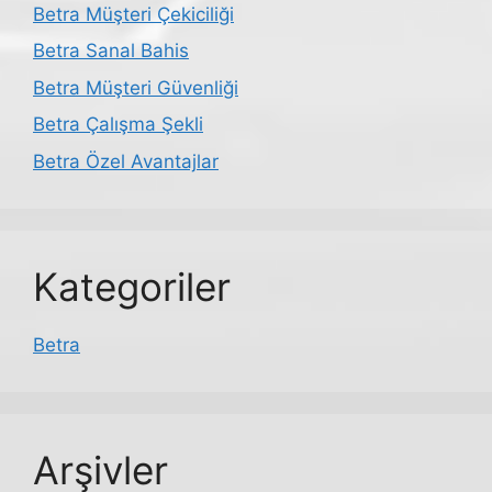
Betra Müşteri Çekiciliği
Betra Sanal Bahis
Betra Müşteri Güvenliği
Betra Çalışma Şekli
Betra Özel Avantajlar
Kategoriler
Betra
Arşivler