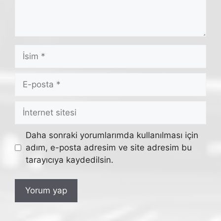
İsim
E-
posta
İnternet
sitesi
Daha sonraki yorumlarımda kullanılması için
adım, e-posta adresim ve site adresim bu
tarayıcıya kaydedilsin.