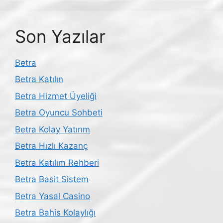
Son Yazılar
Betra
Betra Katılın
Betra Hizmet Üyeliği
Betra Oyuncu Sohbeti
Betra Kolay Yatırım
Betra Hızlı Kazanç
Betra Katılım Rehberi
Betra Basit Sistem
Betra Yasal Casino
Betra Bahis Kolaylığı