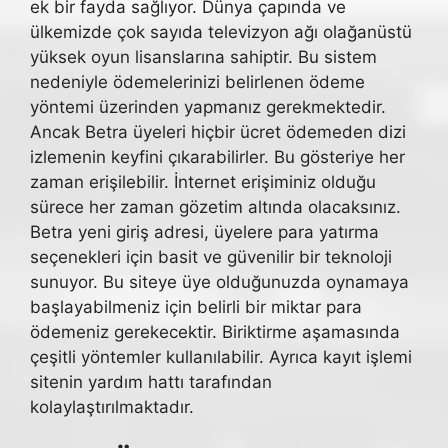
ek bir fayda sağlıyor. Dünya çapında ve
ülkemizde çok sayıda televizyon ağı olağanüstü
yüksek oyun lisanslarına sahiptir. Bu sistem
nedeniyle ödemelerinizi belirlenen ödeme
yöntemi üzerinden yapmanız gerekmektedir.
Ancak Betra üyeleri hiçbir ücret ödemeden dizi
izlemenin keyfini çıkarabilirler. Bu gösteriye her
zaman erişilebilir. İnternet erişiminiz olduğu
sürece her zaman gözetim altında olacaksınız.
Betra yeni giriş adresi, üyelere para yatırma
seçenekleri için basit ve güvenilir bir teknoloji
sunuyor. Bu siteye üye olduğunuzda oynamaya
başlayabilmeniz için belirli bir miktar para
ödemeniz gerekecektir. Biriktirme aşamasında
çeşitli yöntemler kullanılabilir. Ayrıca kayıt işlemi
sitenin yardım hattı tarafından
kolaylaştırılmaktadır.