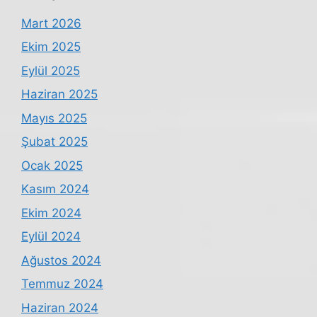
Mart 2026
Ekim 2025
Eylül 2025
Haziran 2025
Mayıs 2025
Şubat 2025
Ocak 2025
Kasım 2024
Ekim 2024
Eylül 2024
Ağustos 2024
Temmuz 2024
Haziran 2024