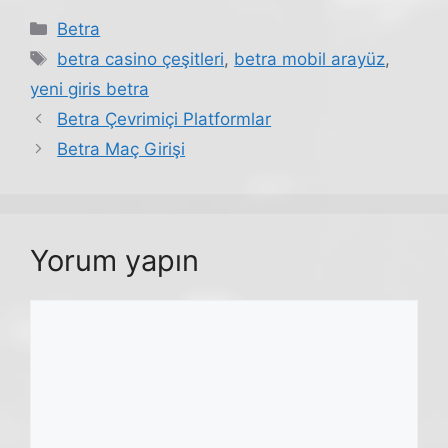
Kategoriler
Betra
Etiketler
betra casino çeşitleri
,
betra mobil arayüz
,
yeni giris betra
Betra Çevrimiçi Platformlar
Betra Maç Girişi
Yorum yapın
Yorum