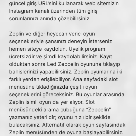
güncel giriş URL’sini kullanarak web sitemizin
Instagram kanalı üzerinden tüm giriş
sorunlarınızı anında çözebilirsiniz.
Zeplin ve diğer heyecan verici oyun
seçenekleriyle şansınızı deneyin İsterseniz
hemen siteye kaydolun. Üyelik programı
ücretsizdir ve şimdi kaydolabilirsiniz. Kayıt
olduktan sonra Led Zeppelin oyununa tıklayıp
bahislerinizi yapabilirsiniz. Zeplin oyunlarına iki
farklı yerden erişilebiliyor. Ana sayfadaki slot
menüsüne tıkladığınızda çeşitli oyun
seçeneklerini göreceksiniz. Bu oyunlar arasında
Zeplin isimli oyun da yer alıyor. Slot
menüsündeki arama çubuğuna “Zeppelin”
yazmanız yeterlidir; oyunu hızlı bir şekilde
bulacaksınız. Alternatif olarak oyun sayfasındaki
Zeplin menüsünden de oyuna başlayabilirsiniz.