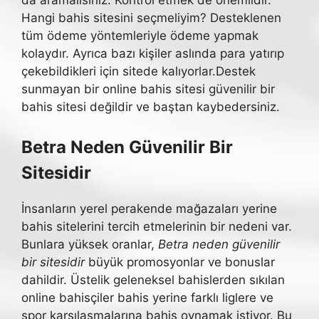
da aramalısınız. Kontrol etmek de önemlidir.
Hangi bahis sitesini seçmeliyim? Desteklenen
tüm ödeme yöntemleriyle ödeme yapmak
kolaydır. Ayrıca bazı kişiler aslında para yatırıp
çekebildikleri için sitede kalıyorlar.Destek
sunmayan bir online bahis sitesi güvenilir bir
bahis sitesi değildir ve baştan kaybedersiniz.
Betra Neden Güvenilir Bir
Sitesidir
İnsanların yerel perakende mağazaları yerine
bahis sitelerini tercih etmelerinin bir nedeni var.
Bunlara yüksek oranlar,
Betra neden güvenilir
bir sitesidir
büyük promosyonlar ve bonuslar
dahildir. Üstelik geleneksel bahislerden sıkılan
online bahisçiler bahis yerine farklı liglere ve
spor karşılaşmalarına bahis oynamak istiyor. Bu