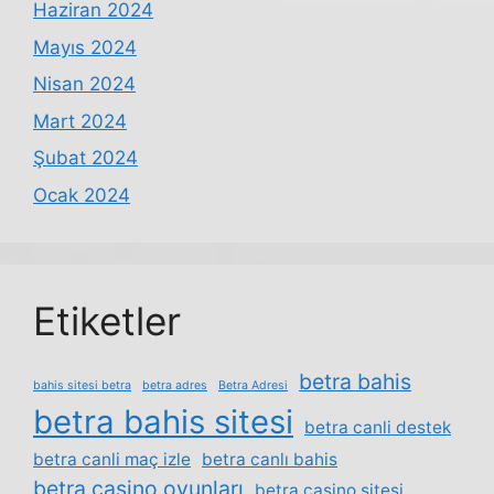
Haziran 2024
Mayıs 2024
Nisan 2024
Mart 2024
Şubat 2024
Ocak 2024
Etiketler
betra bahis
bahis sitesi betra
betra adres
Betra Adresi
betra bahis sitesi
betra canli destek
betra canli maç izle
betra canlı bahis
betra casino oyunları
betra casino sitesi