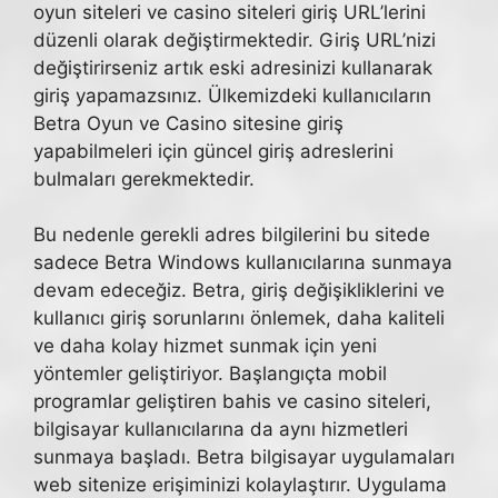
oyun siteleri ve casino siteleri giriş URL’lerini
düzenli olarak değiştirmektedir. Giriş URL’nizi
değiştirirseniz artık eski adresinizi kullanarak
giriş yapamazsınız. Ülkemizdeki kullanıcıların
Betra Oyun ve Casino sitesine giriş
yapabilmeleri için güncel giriş adreslerini
bulmaları gerekmektedir.
Bu nedenle gerekli adres bilgilerini bu sitede
sadece Betra Windows kullanıcılarına sunmaya
devam edeceğiz. Betra, giriş değişikliklerini ve
kullanıcı giriş sorunlarını önlemek, daha kaliteli
ve daha kolay hizmet sunmak için yeni
yöntemler geliştiriyor. Başlangıçta mobil
programlar geliştiren bahis ve casino siteleri,
bilgisayar kullanıcılarına da aynı hizmetleri
sunmaya başladı. Betra bilgisayar uygulamaları
web sitenize erişiminizi kolaylaştırır. Uygulama