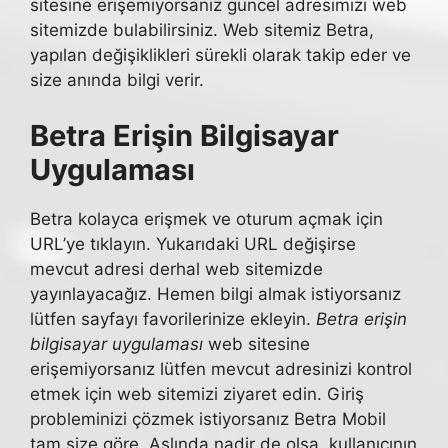
sitesine erişemiyorsanız güncel adresimizi web
sitemizde bulabilirsiniz. Web sitemiz Betra,
yapılan değişiklikleri sürekli olarak takip eder ve
size anında bilgi verir.
Betra Erişin Bilgisayar
Uygulaması
Betra kolayca erişmek ve oturum açmak için
URL’ye tıklayın. Yukarıdaki URL değişirse
mevcut adresi derhal web sitemizde
yayınlayacağız. Hemen bilgi almak istiyorsanız
lütfen sayfayı favorilerinize ekleyin.
Betra erişin
bilgisayar uygulaması
web sitesine
erişemiyorsanız lütfen mevcut adresinizi kontrol
etmek için web sitemizi ziyaret edin. Giriş
probleminizi çözmek istiyorsanız Betra Mobil
tam size göre. Aslında nadir de olsa, kullanıcının