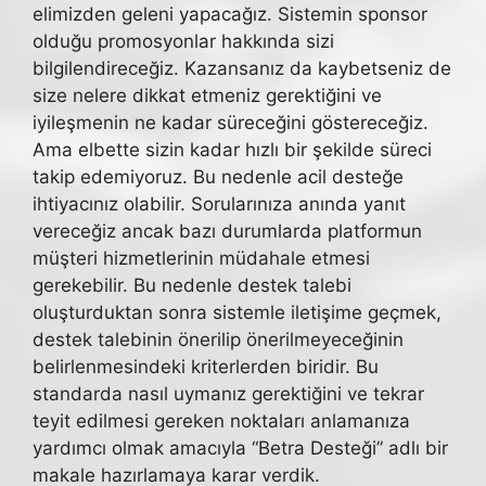
elimizden geleni yapacağız. Sistemin sponsor
olduğu promosyonlar hakkında sizi
bilgilendireceğiz. Kazansanız da kaybetseniz de
size nelere dikkat etmeniz gerektiğini ve
iyileşmenin ne kadar süreceğini göstereceğiz.
Ama elbette sizin kadar hızlı bir şekilde süreci
takip edemiyoruz. Bu nedenle acil desteğe
ihtiyacınız olabilir. Sorularınıza anında yanıt
vereceğiz ancak bazı durumlarda platformun
müşteri hizmetlerinin müdahale etmesi
gerekebilir. Bu nedenle destek talebi
oluşturduktan sonra sistemle iletişime geçmek,
destek talebinin önerilip önerilmeyeceğinin
belirlenmesindeki kriterlerden biridir. Bu
standarda nasıl uymanız gerektiğini ve tekrar
teyit edilmesi gereken noktaları anlamanıza
yardımcı olmak amacıyla “Betra Desteği” adlı bir
makale hazırlamaya karar verdik.