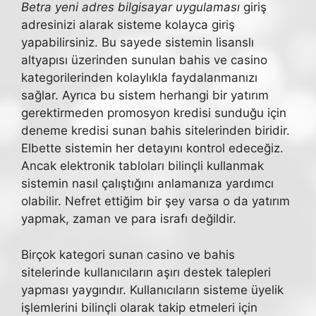
Betra yeni adres bilgisayar uygulaması
giriş
adresinizi alarak sisteme kolayca giriş
yapabilirsiniz. Bu sayede sistemin lisanslı
altyapısı üzerinden sunulan bahis ve casino
kategorilerinden kolaylıkla faydalanmanızı
sağlar. Ayrıca bu sistem herhangi bir yatırım
gerektirmeden promosyon kredisi sunduğu için
deneme kredisi sunan bahis sitelerinden biridir.
Elbette sistemin her detayını kontrol edeceğiz.
Ancak elektronik tabloları bilinçli kullanmak
sistemin nasıl çalıştığını anlamanıza yardımcı
olabilir. Nefret ettiğim bir şey varsa o da yatırım
yapmak, zaman ve para israfı değildir.
Birçok kategori sunan casino ve bahis
sitelerinde kullanıcıların aşırı destek talepleri
yapması yaygındır. Kullanıcıların sisteme üyelik
işlemlerini bilinçli olarak takip etmeleri için