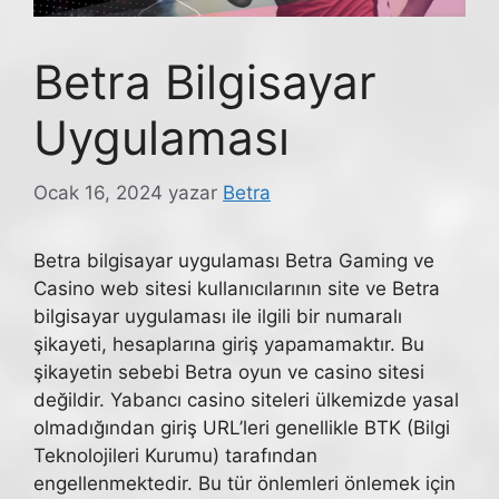
Betra Bilgisayar
Uygulaması
Ocak 16, 2024
yazar
Betra
Betra bilgisayar uygulaması Betra Gaming ve
Casino web sitesi kullanıcılarının site ve Betra
bilgisayar uygulaması ile ilgili bir numaralı
şikayeti, hesaplarına giriş yapamamaktır. Bu
şikayetin sebebi Betra oyun ve casino sitesi
değildir. Yabancı casino siteleri ülkemizde yasal
olmadığından giriş URL’leri genellikle BTK (Bilgi
Teknolojileri Kurumu) tarafından
engellenmektedir. Bu tür önlemleri önlemek için